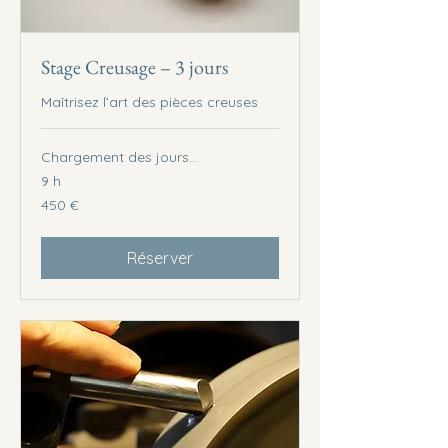
Stage Creusage – 3 jours
Maîtrisez l’art des pièces creuses
Chargement des jours...
9 h
450
450 €
euros
Réserver