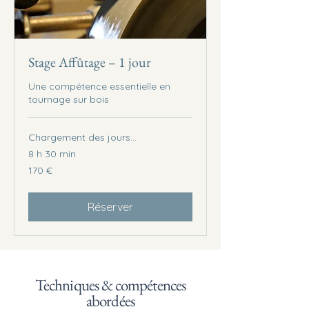
Stage Affûtage – 1 jour
Une compétence essentielle en
tournage sur bois
Chargement des jours...
8 h 30 min
170
170 €
euros
Réserver
Techniques & compétences
abordées