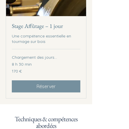
Stage Affûtage – 1 jour
Une compétence essentielle en
tournage sur bois
Chargement des jours...
8 h 30 min
170
170 €
euros
Réserver
Techniques & compétences
abordées