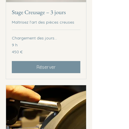
Stage Creusage – 3 jours
Maîtrisez l’art des pièces creuses
Chargement des jours...
9 h
450
450 €
euros
Réserver