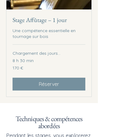
Stage Affûtage – 1 jour
Une compétence essentielle en
tournage sur bois
Chargement des jours...
8 h 30 min
170
170 €
euros
Réserver
Techniques & compétences
abordées
Pendant les stages, vous explorerez