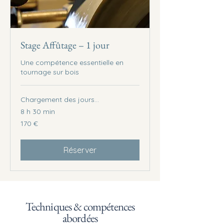
Stage Affûtage – 1 jour
Une compétence essentielle en
tournage sur bois
Chargement des jours...
8 h 30 min
170
170 €
euros
Réserver
Techniques & compétences
abordées