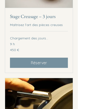
Stage Creusage – 3 jours
Maîtrisez l’art des pièces creuses
Chargement des jours...
9 h
450
450 €
euros
Réserver