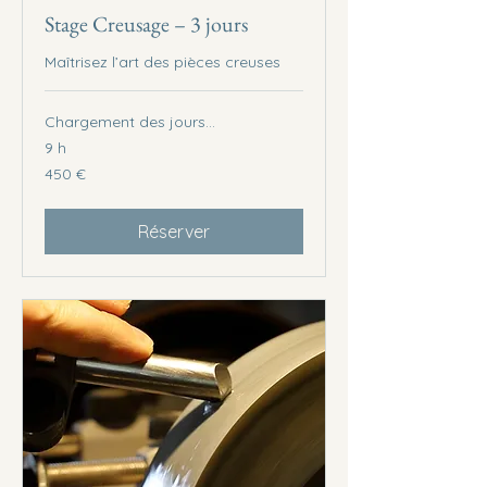
Stage Creusage – 3 jours
Maîtrisez l’art des pièces creuses
Chargement des jours...
9 h
450
450 €
euros
Réserver