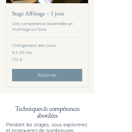
Stage Affûtage – 1 jour
Une compétence essentielle en
tournage sur bois
Chargement des jours...
8 h 30 min
170
170 €
euros
Réserver
Techniques & compétences
abordées
Pendant les stages, vous explorerez
et pratiquerez de nombreuses