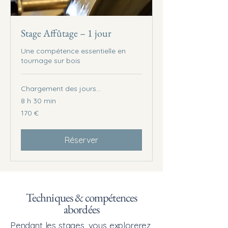
Stage Affûtage – 1 jour
Une compétence essentielle en
tournage sur bois
Chargement des jours...
8 h 30 min
170
170 €
euros
Réserver
Techniques & compétences
abordées
Pendant les stages, vous explorerez