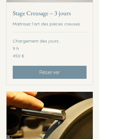
Stage Creusage – 3 jours
Maîtrisez l’art des pièces creuses
Chargement des jours...
9 h
450
450 €
euros
Réserver